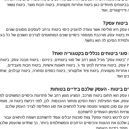
בביטוחים מיוחדים כגון ביטוח אחריות מקצועית, ביטוח חבות מוצר, ביטוח נושאי
ודירקטורים, ועוד.
ביטוח עסק?
 עסק היא פוליסה אשר נועדה להעניק כיסוי ביטוחי נרחב לעסקים מסוגים שונים.
ת ביטוח עסק מורכבת ממספר כיסויים שונים המותאמים לצרכים השונים של כל בעל
למידת הסיכון לה הוא נחשף.
 סוגי ביטוחים נכללים בקטגוריה זאת?
 "ביטוח עסק" מכיל מגוון רחב של סוגי ביטוחים, ביניהם - ביטוח מבנה עסק, ביטוח
 עסק, ביטוח אחריות לנזקי צד ג', ביטוח תאונות אישיות, ביטוח חבות מעבידים,
 אחריות מקצועית, ביטוח ציוד אלקטרוני, ביטוח כספים וסחורה, ביטוח קבלנים, שחזו
ם ועוד.
ים ביטוח - העסק שלכם בידיים בטוחות
 עסק הוא תחום ביטוח מורכב, המציע מגוון רחב של פתרונות וכיסויים המשתנים לפי
עסק, אופי הפעילות, רמת הסיכון ומחזור ההכנסות. לכן, לפני רכישת ביטוח זה, מומל
עץ עם סוכן מקצועי ומנוסה שיוכל להתאים את סוג הפוליסה לצרכי העסק שלכם
רויות המימון העומדים לרשותכם.
ינים לרכוש ביטוח עסקי? צוות סוכנות יובלים עומד לרשותכם וישמח להתאים עבור
שלכם את ההגנות והכיסויים הרחבים והמשתלמים ביותר, כך שתדעו שהעסק שלכם
תמיד בידיים בטוחות.